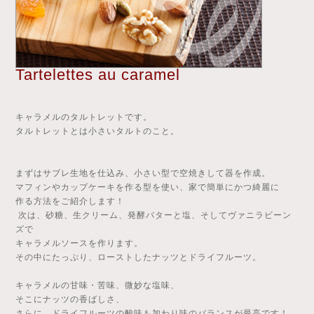
Tartelettes au caramel
キャラメルのタルトレットです。
タルトレットとは小さいタルトのこと。
まずはサブレ生地を仕込み、小さい型で空焼きして器を作成。
マフィンやカップケーキを作る型を使い、家で簡単にかつ綺麗に
作る方法をご紹介します！
次は、砂糖、生クリーム、発酵バターと塩、そしてヴァニラビーン
ズで
キャラメルソースを作ります。
その中にたっぷり、ローストしたナッツとドライフルーツ。
キャラメルの甘味・苦味、微妙な塩味、
そこにナッツの香ばしさ、
さらに、ドライフルーツの酸味も加わり味のバランスが最高です！