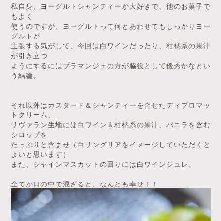
私自身、ヨーグルトシャンティーが大好きで、他のお菓子で
もよく
使うのですが、ヨーグルトって何とあわせてもしっかりヨー
グルトが
主張する気がして、今回は白ワインだったり、柑橘系の果汁
が引き立つ
ようにするにはブラマンジェの方が脇役として優秀かなとい
う結論。
それ以外はカスタード＆シャンティーを合せたディプロマッ
トクリーム、
サヴァラン生地には白ワイン＆柑橘系の果汁、バニラを含む
シロップを
たっぷりと含ませ（白サングリアをイメージしていただくと
よいと思います）
また、シャインマスカットの回りには白ワインジュレ。
全てが口の中で混ざると、なんとも幸せ！！